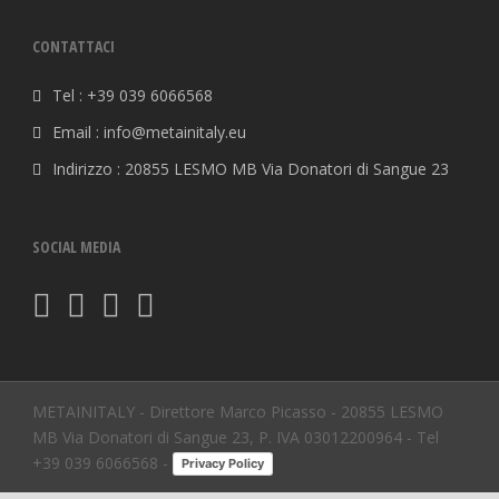
CONTATTACI
Tel : +39 039 6066568
Email : info@metainitaly.eu
Indirizzo : 20855 LESMO MB Via Donatori di Sangue 23
SOCIAL MEDIA
METAINITALY - Direttore Marco Picasso - 20855 LESMO
MB Via Donatori di Sangue 23, P. IVA 03012200964 - Tel
+39 039 6066568 -
Privacy Policy