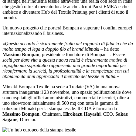
di stampa nell’industria tessile attraverso una realtà con sede in Italia,
che gestirà oltre al mercato locale anche alcuni Paesi EMEA e che
ambisce a diventare Hub del Textile Printing per i clienti di tutto il
mondo.
Un nuovo progetto che porterà Bompan a superare i confini europei
internazionalizzando il business.
«
Questo accordo è sicuramente frutto del rapporto di fiducia che da
molto tempo ci lega a doppio filo al brand Mimaki
– ha detto
Massimo Bompan
, presidente e fondatore di Bompan –.
Essere
scelti per dare vita a questa nuova realtà è sicuramente motivo di
orgoglio ma soprattutto rappresenta una grande opportunità per
riconfermare la serietà, la professionalità e la competenza con cui
abbiamo da anni approcciato il mercato del tessile in Italia.
»
Mimaki Bompan Textile ha sede a Tradate (VA) in una nuova
struttura inaugurata il 23 novembre, uno spazio polifunzionale dove
sono ospitati gli uffici amministrativi, commerciali e tecnici, oltre a
uno showroom inizialmente di 500 mq con tutta la gamma di
soluzioni Mimaki per la stampa tessile. Il CDA è formato da
Massimo Bompan
, Chairman,
Hirokazu Hayashi
, CEO,
Sakae
Sagane
, Director.