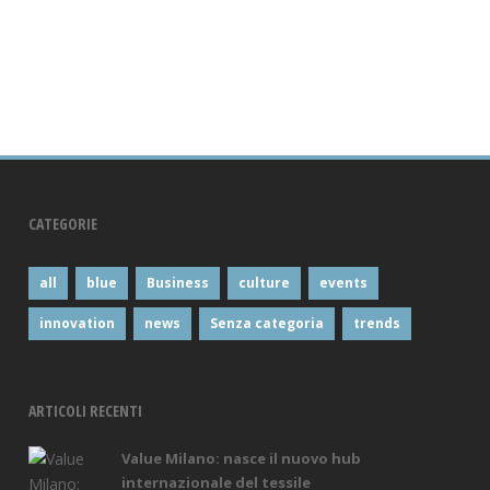
CATEGORIE
all
blue
Business
culture
events
innovation
news
Senza categoria
trends
ARTICOLI RECENTI
Value Milano: nasce il nuovo hub
internazionale del tessile