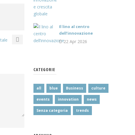
Il lino al centro
dell’innovazione
etale
22 Apr 2026
CATEGORIE
all
blue
Business
culture
events
innovation
news
Senza categoria
trends