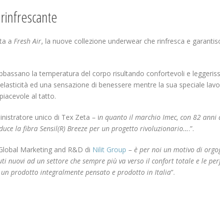
rinfrescante
ita a
Fresh Air
, la nuove collezione underwear che rinfresca e garantis
bassano la temperatura del corpo risultando confortevoli e leggeriss
a elasticità ed una sensazione di benessere mentre la sua speciale lav
piacevole al tatto.
nistratore unico di Tex Zeta – i
n quanto il marchio Imec, con 82 anni 
oduce la fibra Sensil(R) Breeze per un progetto rivoluzionario…
.”.
 Global Marketing and R&D di
Nilit Group
–
è per noi un motivo di orgog
ti nuovi ad un settore che sempre più va verso il confort totale e le p
 un prodotto integralmente pensato e prodotto in Italia
”.