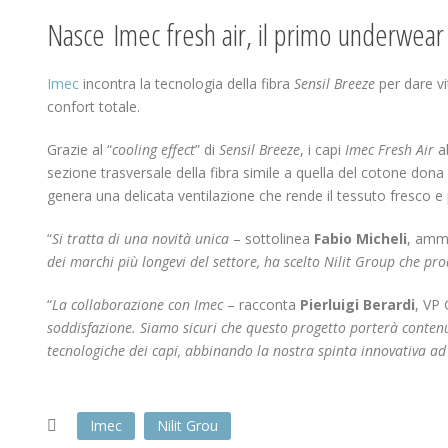
Nasce Imec fresh air, il primo underwear 
Imec
incontra la tecnologia della fibra
Sensil Breeze
per dare v
confort totale.
Grazie al “
cooling effect
” di
Sensil Breeze
, i capi
Imec Fresh Air
ab
sezione trasversale della fibra simile a quella del cotone don
genera una delicata ventilazione che rende il tessuto fresco e 
“
Si tratta di una novità unica
– sottolinea
Fabio Micheli
, ammi
dei marchi più longevi del settore, ha scelto Nilit Group che pr
“
La collaborazione con Imec
– racconta
Pierluigi Berardi
, VP
soddisfazione. Siamo sicuri che questo progetto porterà contenu
tecnologiche dei capi, abbinando la nostra spinta innovativa ad
Imec
Nilit Grou