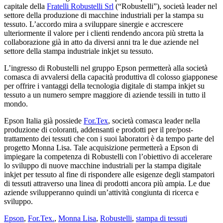
capitale della
Fratelli Robustelli Srl
(“Robustelli”), società leader nel
settore della produzione di macchine industriali per la stampa su
tessuto. L’accordo mira a sviluppare sinergie e accrescere
ulteriormente il valore per i clienti rendendo ancora più stretta la
collaborazione già in atto da diversi anni tra le due aziende nel
settore della stampa industriale inkjet su tessuto.
L’ingresso di Robustelli nel gruppo Epson permetterà alla società
comasca di avvalersi della capacità produttiva dl colosso giapponese
per offrire i vantaggi della tecnologia digitale di stampa inkjet su
tessuto a un numero sempre maggiore di aziende tessili in tutto il
mondo.
Epson Italia già possiede
For.Tex
, società comasca leader nella
produzione di coloranti, addensanti e prodotti per il pre/post-
trattamento dei tessuti che con i suoi laboratori è da tempo parte del
progetto Monna Lisa. Tale acquisizione permetterà a Epson di
impiegare la competenza di Robustelli con l’obiettivo di accelerare
lo sviluppo di nuove macchine industriali per la stampa digitale
inkjet per tessuto al fine di rispondere alle esigenze degli stampatori
di tessuti attraverso una linea di prodotti ancora più ampia. Le due
aziende svilupperanno quindi un’attività congiunta di ricerca e
sviluppo.
Epson
,
For.Tex.
,
Monna Lisa
,
Robustelli
,
stampa di tessuti