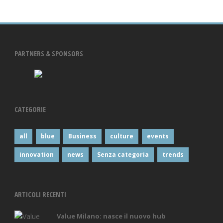
PARTNERS & SPONSORS
CATEGORIE
all
blue
Business
culture
events
innovation
news
Senza categoria
trends
ARTICOLI RECENTI
Value Milano: nasce il nuovo hub