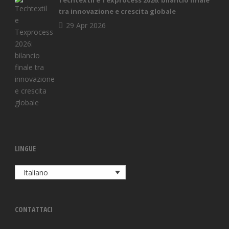
Techtextil e Texprocess 2026: bilancio finale
tra innovazione e crescita globale
29 Apr 2026
LINGUE
Italiano
CONTATTACI