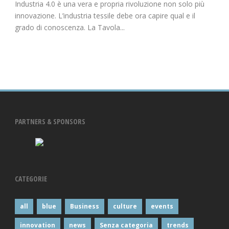
Industria 4.0 è una vera e propria rivoluzione non solo più
innovazione. L’industria tessile debe ora capire qual e il
grado di conoscenza. La Tavola...
PARTNERS & SPONSORS
CATEGORIE
all
blue
Business
culture
events
innovation
news
Senza categoria
trends