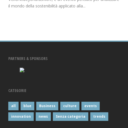
il mondo della sostenibilità applicato alla...
PARTNERS & SPONSORS
CATEGORIE
all
blue
Business
culture
events
innovation
news
Senza categoria
trends